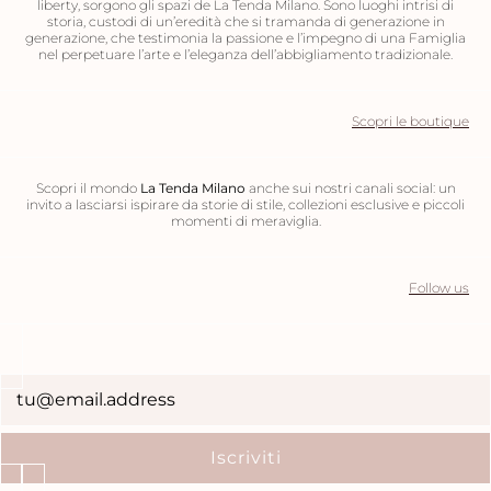
liberty, sorgono gli spazi de La Tenda Milano. Sono luoghi intrisi di
storia, custodi di un’eredità che si tramanda di generazione in
generazione, che testimonia la passione e l’impegno di una Famiglia
nel perpetuare l’arte e l’eleganza dell’abbigliamento tradizionale.
Scopri le boutique
Scopri il mondo
La Tenda Milano
anche sui nostri canali social: un
invito a lasciarsi ispirare da storie di stile, collezioni esclusive e piccoli
momenti di meraviglia.
Follow us
Newsletter
Iscriviti