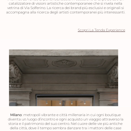
catalizzatore di visioni artistiche contemporanee che si rivela nella
vetrina di Via Solferino. La ricerca dei brand più esclusivi e originali si
accompagna alla ricerca degli artisti contemporanei più interessanti.
Scopri La Tenda Experience
Milano
: metropoli vibrante e città millenaria in cui ogni boutique
diventa un luogo d’incontro e ogni acquisto un viaggio attraverso la
storia e il patrimonio del suo centro. Nel cuore delle vie più antiche
della città, dove il tempo sembra danzare tra i mattoni delle case