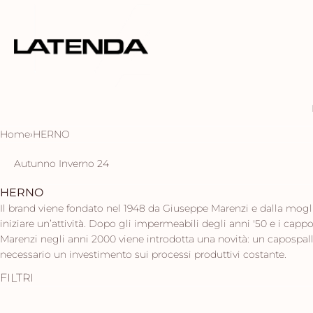
Home
›
HERNO
Autunno Inverno 24
HERNO
Il brand viene fondato nel 1948 da Giuseppe Marenzi e dalla mogli
iniziare un’attività. Dopo gli impermeabili degli anni '50 e i cappo
Marenzi negli anni 2000 viene introdotta una novità: un capospalla 
necessario un investimento sui processi produttivi costante.
FILTRI